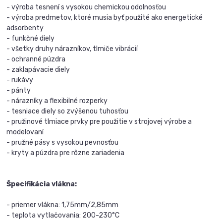
- výroba tesnení s vysokou chemickou odolnosťou
- výroba predmetov, ktoré musia byť použité ako energetické
adsorbenty
- funkčné diely
- všetky druhy nárazníkov, tlmiče vibrácií
- ochranné púzdra
- zaklapávacie diely
- rukávy
- pánty
- nárazníky a flexibilné rozperky
- tesniace diely so zvýšenou tuhosťou
- pružinové tlmiace prvky pre použitie v strojovej výrobe a
modelovaní
- pružné pásy s vysokou pevnosťou
- kryty a púzdra pre rôzne zariadenia
Špecifikácia vlákna:
- priemer vlákna: 1,75mm/2,85mm
- teplota vytlačovania: 200-230°C