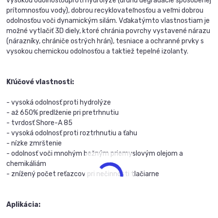
vysokou odolnosťouproti hydrolýze (druhu degradácie spôsobenej
prítomnosťou vody), dobrou recyklovateľnosťou a veľmi dobrou
odolnosťou voči dynamickým silám. Vďakatýmto vlastnostiam je
možné vytlačiť 3D diely, ktoré chránia povrchy vystavené nárazu
(nárazníky, chrániče ostrých hrán), tesniace a ochranné prvky s
vysokou chemickou odolnosťou a taktiež tepelné izolanty.
Kľúčové vlastnosti:
- vysoká odolnosť proti hydrolýze
- až 650% predlženie pri pretrhnutiu
- tvrdosť Shore-A 85
- vysoká odolnosť proti roztrhnutiu a ťahu
- nízke zmrštenie
- odolnosť voči mnohým bežným priemyslovým olejom a
chemikáliám
- znížený počet reťazcov pri nečinnosti tlačiarne
Aplikácia: