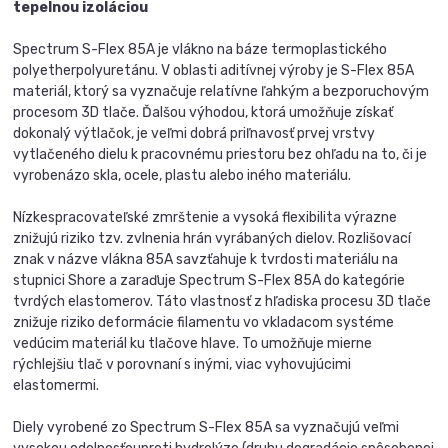
tepelnou izoláciou
Spectrum S-Flex 85A je vlákno na báze termoplastického
polyetherpolyuretánu. V oblasti aditívnej výroby je S-Flex 85A
materiál, ktorý sa vyznačuje relatívne ľahkým a bezporuchovým
procesom 3D tlače. Ďalšou výhodou, ktorá umožňuje získať
dokonalý výtlačok, je veľmi dobrá priľnavosť prvej vrstvy
vytlačeného dielu k pracovnému priestoru bez ohľadu na to, či je
vyrobenázo skla, ocele, plastu alebo iného materiálu.
Nízkespracovateľské zmrštenie a vysoká flexibilita výrazne
znižujú riziko tzv. zvlnenia hrán vyrábaných dielov. Rozlišovací
znak v názve vlákna 85A savzťahuje k tvrdosti materiálu na
stupnici Shore a zaraďuje Spectrum S-Flex 85A do kategórie
tvrdých elastomerov. Táto vlastnosť z hľadiska procesu 3D tlače
znižuje riziko deformácie filamentu vo vkladacom systéme
vedúcim materiál ku tlačove hlave. To umožňuje mierne
rýchlejšiu tlač v porovnaní s inými, viac vyhovujúcimi
elastomermi.
Diely vyrobené zo Spectrum S-Flex 85A sa vyznačujú veľmi