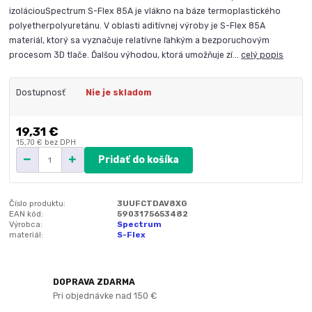
izoláciouSpectrum S-Flex 85A je vlákno na báze termoplastického
polyetherpolyuretánu. V oblasti aditívnej výroby je S-Flex 85A
materiál, ktorý sa vyznačuje relatívne ľahkým a bezporuchovým
procesom 3D tlače. Ďalšou výhodou, ktorá umožňuje zí...
celý popis
Dostupnosť
Nie je skladom
19,31 €
15,70 €
bez DPH
Pridať do košíka
Číslo produktu:
3UUFCTDAV8XG
EAN kód:
5903175653482
Výrobca:
Spectrum
materiál:
S-Flex
DOPRAVA ZDARMA
Pri objednávke nad 150 €