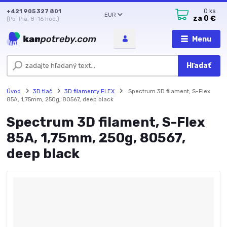
+421 905 327 801
0
ks
EUR
za
0 €
(Po-Pia, 8-16 hod.)
Menu
Hľadať
Úvod
3D tlač
3D filamenty FLEX
Spectrum 3D filament, S-Flex
85A, 1,75mm, 250g, 80567, deep black
Spectrum 3D filament, S-Flex
85A, 1,75mm, 250g, 80567,
deep black