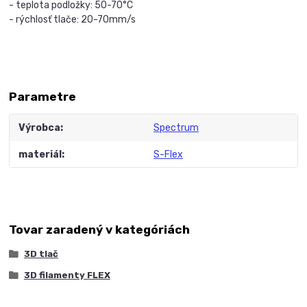
- teplota podložky: 50-70°C
- rýchlosť tlače: 20-70mm/s
Parametre
Výrobca
Spectrum
materiál
S-Flex
Tovar zaradený v kategóriách
3D tlač
3D filamenty FLEX