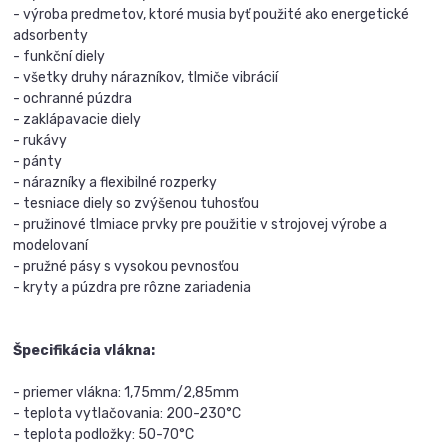
- výroba predmetov, ktoré musia byť použité ako energetické
adsorbenty
- funkční diely
- všetky druhy nárazníkov, tlmiče vibrácií
- ochranné púzdra
- zaklápavacie diely
- rukávy
- pánty
- nárazníky a flexibilné rozperky
- tesniace diely so zvýšenou tuhosťou
- pružinové tlmiace prvky pre použitie v strojovej výrobe a
modelovaní
- pružné pásy s vysokou pevnosťou
- kryty a púzdra pre rôzne zariadenia
Špecifikácia vlákna:
- priemer vlákna: 1,75mm/2,85mm
- teplota vytlačovania: 200-230°C
- teplota podložky: 50-70°C