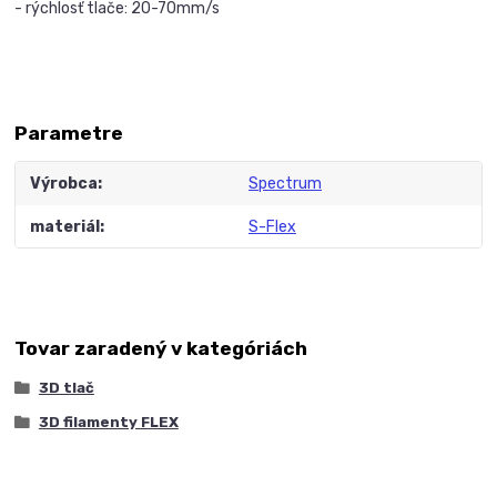
- rýchlosť tlače: 20-70mm/s
Parametre
Výrobca
Spectrum
materiál
S-Flex
Tovar zaradený v kategóriách
3D tlač
3D filamenty FLEX