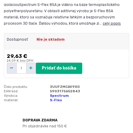
izoláciouSpectrum S-Flex 85A je vlákno na báze termoplastického
polyetherpolyuretánu. V oblasti aditívnej výroby je S-Flex 85A
materiál, ktorý sa vyznačuje relatívne ľahkým a bezporuchovým
procesom 3D tlače. Ďalšou výhodou, ktorá umožňuje zí...
celý popis
Dostupnosť
Nie je skladom
29,63 €
24,09 €
bez DPH
Pridať do košíka
Číslo produktu:
3UUFZMCAV9XG
EAN kód:
5903175652843
Výrobca:
Spectrum
materiál:
S-Flex
DOPRAVA ZDARMA
Pri objednávke nad 150 €