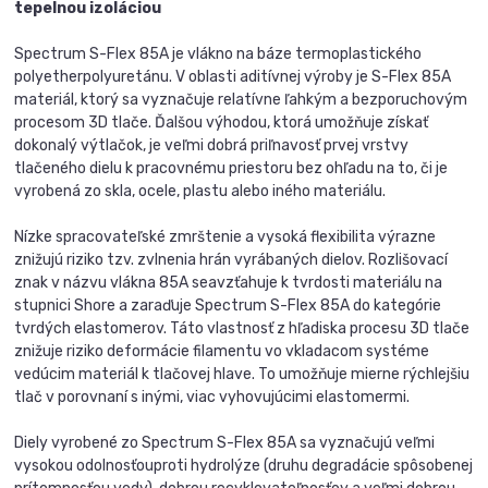
tepelnou izoláciou
Spectrum S-Flex 85A je vlákno na báze termoplastického
polyetherpolyuretánu. V oblasti aditívnej výroby je S-Flex 85A
materiál, ktorý sa vyznačuje relatívne ľahkým a bezporuchovým
procesom 3D tlače. Ďalšou výhodou, ktorá umožňuje získať
dokonalý výtlačok, je veľmi dobrá priľnavosť prvej vrstvy
tlačeného dielu k pracovnému priestoru bez ohľadu na to, či je
vyrobená zo skla, ocele, plastu alebo iného materiálu.
Nízke spracovateľské zmrštenie a vysoká flexibilita výrazne
znižujú riziko tzv. zvlnenia hrán vyrábaných dielov. Rozlišovací
znak v názvu vlákna 85A seavzťahuje k tvrdosti materiálu na
stupnici Shore a zaraďuje Spectrum S-Flex 85A do kategórie
tvrdých elastomerov. Táto vlastnosť z hľadiska procesu 3D tlače
znižuje riziko deformácie filamentu vo vkladacom systéme
vedúcim materiál k tlačovej hlave. To umožňuje mierne rýchlejšiu
tlač v porovnaní s inými, viac vyhovujúcimi elastomermi.
Diely vyrobené zo Spectrum S-Flex 85A sa vyznačujú veľmi
vysokou odolnosťouproti hydrolýze (druhu degradácie spôsobenej