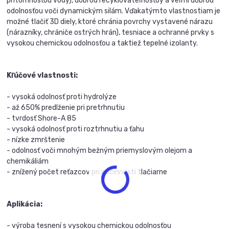
prítomnosťou vody), dobrou recyklovateľnosťoy a veľmi dobrou
odolnosťou voči dynamickým silám. Vďakatýmto vlastnostiam je
možné tlačiť 3D diely, ktoré chránia povrchy vystavené nárazu
(nárazníky, chrániče ostrých hrán), tesniace a ochranné prvky s
vysokou chemickou odolnosťou a taktiež tepelné izolanty.
Kľúčové vlastnosti:
- vysoká odolnosť proti hydrolýze
- až 650% predlženie pri pretrhnutiu
- tvrdosť Shore-A 85
- vysoká odolnosť proti roztrhnutiu a ťahu
- nízke zmrštenie
- odolnosť voči mnohým bežným priemyslovým olejom a
chemikáliám
- znížený počet reťazcov pri nečinnosti tlačiarne
Aplikácia:
- výroba tesnení s vysokou chemickou odolnosťou