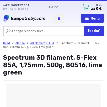
+421 905 327 801
0
ks
EUR
za
0 €
(Po-Pia, 8-16 hod.)
Menu
Hľadať
Úvod
3D tlač
3D filamenty FLEX
Spectrum 3D filament, S-Flex
85A, 1,75mm, 500g, 80516, lime green
Spectrum 3D filament, S-Flex
85A, 1,75mm, 500g, 80516, lime
green