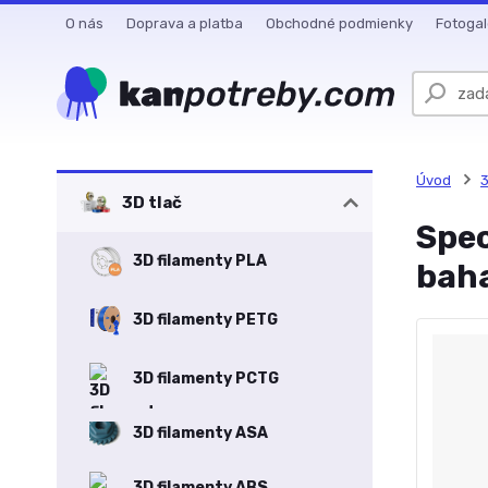
O nás
Doprava a platba
Obchodné podmienky
Fotogal
Úvod
3
3D tlač
Spec
3D filamenty PLA
bah
3D filamenty PETG
3D filamenty PCTG
3D filamenty ASA
3D filamenty ABS