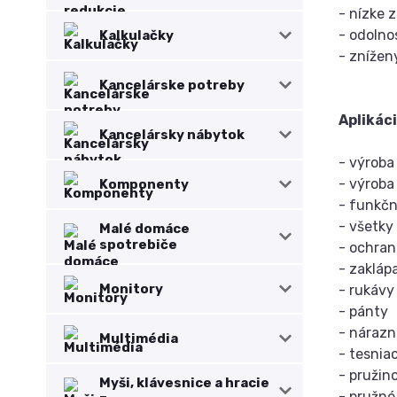
- nízke 
- odolno
Kalkulačky
- znížen
Kancelárske potreby
Aplikáci
Kancelársky nábytok
- výroba
- výroba
Komponenty
- funkčn
- všetky
Malé domáce
spotrebiče
- ochra
- zakláp
Monitory
- rukávy
- pánty
- nárazní
Multimédia
- tesnia
- pružin
Myši, klávesnice a hracie
- pružné