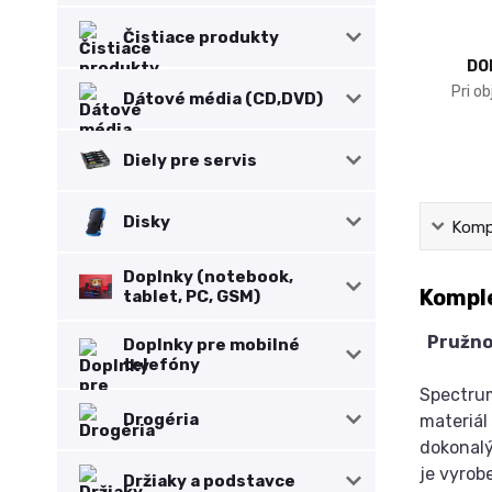
Čistiace produkty
DO
Pri o
Dátové média (CD,DVD)
Diely pre servis
Disky
Kompl
Doplnky (notebook,
Komple
tablet, PC, GSM)
Pružnos
Doplnky pre mobilné
telefóny
Spectrum
Drogéria
materiál
dokonalý
je vyrobe
Držiaky a podstavce