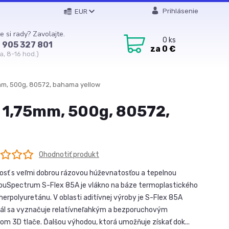
Prihlásenie
EUR
e si rady? Zavolajte.
0
ks
 905 327 801
za
0 €
a, 8-16 hod.)
5mm, 500g, 80572, bahama yellow
, 1,75mm, 500g, 80572,
Ohodnotiť produkt
sť s veľmi dobrou rázovou húževnatosťou a tepelnou
iouSpectrum S-Flex 85A je vlákno na báze termoplastického
herpolyuretánu. V oblasti aditívnej výroby je S-Flex 85A
ál sa vyznačuje relatívneľahkým a bezporuchovým
om 3D tlače. Ďalšou výhodou, ktorá umožňuje získať dok...