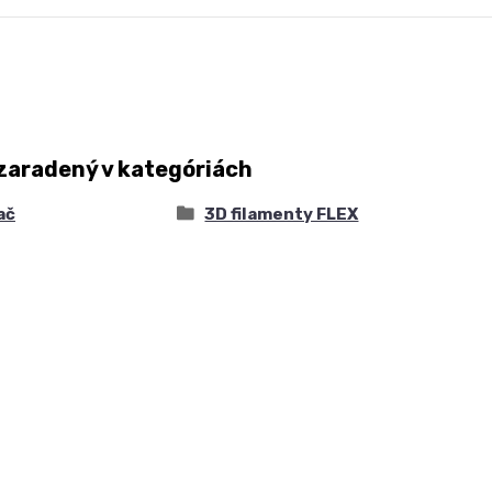
zaradený v kategóriách
ač
3D filamenty FLEX