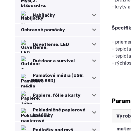
z.
- kryty 
Nabíjačky
Špecifi
Ochranné pomôcky
- priem
Osvetlenie, LED
- teplot
- teplot
Outdoor a survival
- rýchlo
Pamäťové média (USB,
HDD, SSD)
Papiere, fólie a karty
Param
Pokladničné papierové
kotúčiky
Výrob
mater
Podložky pod myš