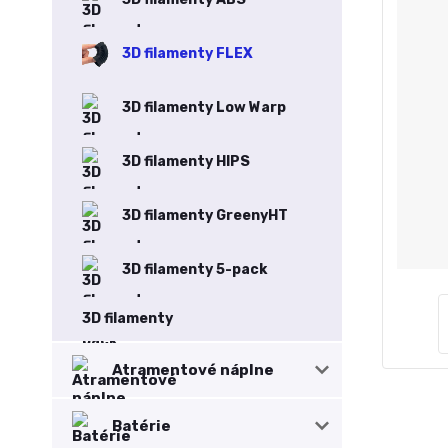
3D filamenty FLEX
3D filamenty Low Warp
3D filamenty HIPS
3D filamenty GreenyHT
3D filamenty 5-pack
3D filamenty
Atramentové náplne
Batérie