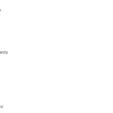
m
benty
ní