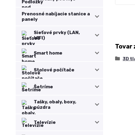
Prenosné nabíjacie stanice a
panely
Sieťové prvky (LAN,
WIFI)
Tovar 
Smart home
3D tl
Stolové počítače
Šetríme
Tašky, obaly, boxy,
púzdra
Televízie