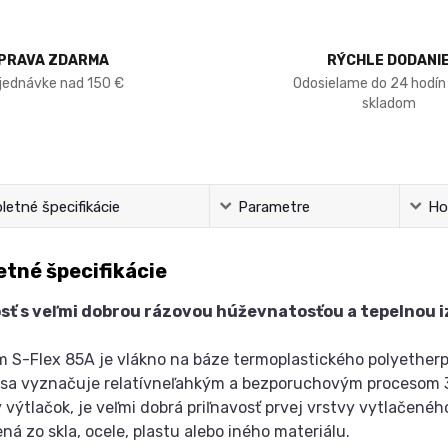
PRAVA ZDARMA
RÝCHLE DODANI
bjednávke nad 150 €
Odosielame do 24 hodín
skladom
etné špecifikácie
Parametre
Ho
tné špecifikácie
ť s veľmi dobrou rázovou húževnatosťou a tepelnou i
 S-Flex 85A je vlákno na báze termoplastického polyetherpo
 sa vyznačuje relatívneľahkým a bezporuchovým procesom 3
 výtlačok, je veľmi dobrá priľnavosť prvej vrstvy vytlačenéh
ná zo skla, ocele, plastu alebo iného materiálu.