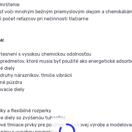
zmrštenie
sť voči mnohým bežným priemyslovým olejom a chemikáliá
ý počet reťazcov pri nečinnosti tlačiarne
a:
 tesnení s vysokou chemickou odolnosťou
 predmetov, ktoré musia byť použité ako energetické adsor
é diely
 druhy nárazníkov, tlmiče vibrácií
nné púzdra
avacie diely
ky a flexibilné rozperky
ce diely so zvýšenou tuhosťou
ové tlmiace prvky pre použitie v strojovej výrobe a modelova
 pásy s vysokou pevnosťou