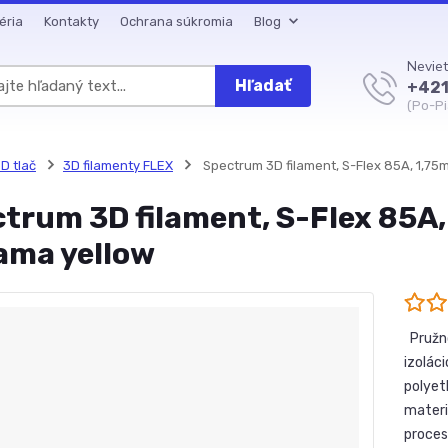
éria
Kontakty
Ochrana súkromia
Blog
Neviet
Hľadať
+421
(Po-Pi
D tlač
3D filamenty FLEX
Spectrum 3D filament, S-Flex 85A, 1,7
trum 3D filament, S-Flex 85A
ama yellow
Pružno
izolác
polyet
materi
proces