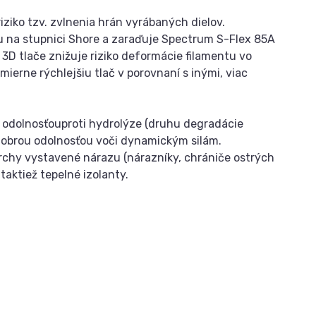
iziko tzv. zvlnenia hrán vyrábaných dielov.
lu na stupnici Shore a zaraďuje Spectrum S-Flex 85A
 3D tlače znižuje riziko deformácie filamentu vo
erne rýchlejšiu tlač v porovnaní s inými, viac
 odolnosťouproti hydrolýze (druhu degradácie
dobrou odolnosťou voči dynamickým silám.
vrchy vystavené nárazu (nárazníky, chrániče ostrých
aktiež tepelné izolanty.