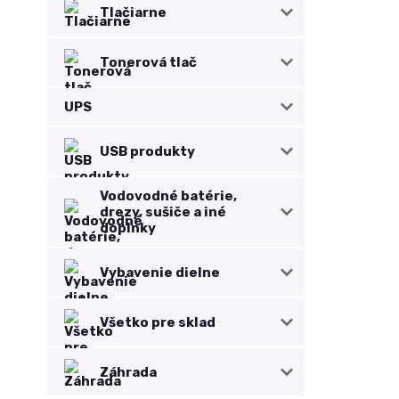
Tlačiarne
Tonerová tlač
UPS
USB produkty
Vodovodné batérie,
drezy, sušiče a iné
doplnky
Vybavenie dielne
Všetko pre sklad
Záhrada