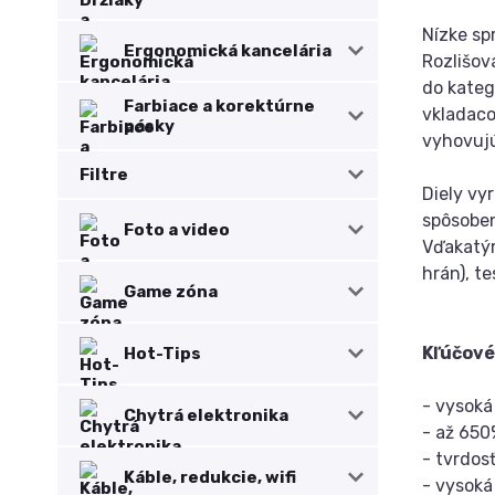
Nízke sp
Ergonomická kancelária
Rozlišov
do kateg
Farbiace a korektúrne
vkladaco
pásky
vyhovuj
Filtre
Diely vy
spôsoben
Foto a video
Vďakatým
hrán), t
Game zóna
Kľúčové
Hot-Tips
- vysoká
Chytrá elektronika
- až 650
- tvrdos
Káble, redukcie, wifi
- vysoká