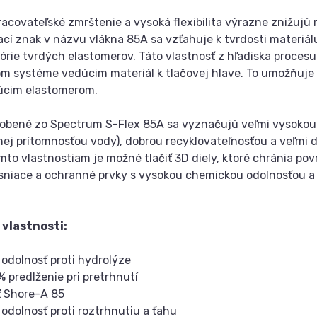
racovateľské zmrštenie a vysoká flexibilita výrazne znižujú r
ací znak v názvu vlákna 85A sa vzťahuje k tvrdosti materiá
órie tvrdých elastomerov. Táto vlastnosť z hľadiska procesu
m systéme vedúcim materiál k tlačovej hlave. To umožňuje mi
úcim elastomerom.
robené zo Spectrum S-Flex 85A sa vyznačujú veľmi vysokou
ej prítomnosťou vody), dobrou recyklovateľnosťou a veľmi 
to vlastnostiam je možné tlačiť 3D diely, ktoré chránia po
esniace a ochranné prvky s vysokou chemickou odolnosťou a t
 vlastnosti:
 odolnosť proti hydrolýze
% predlženie pri pretrhnutí
ť Shore-A 85
 odolnosť proti roztrhnutiu a ťahu