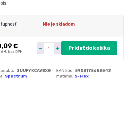
opis
tupnosť
Nie je skladom
0,09 €
Pridať do košíka
46 €
bez DPH
roduktu:
3UUFYKCAV8XG
EAN kód:
5903175653543
a:
Spectrum
materiál:
S-Flex