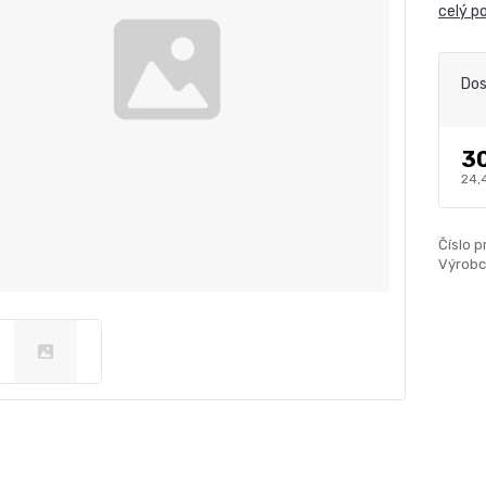
celý p
Dos
3
24,
Číslo p
Výrobc