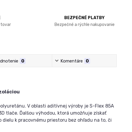
E
BEZPEČNÉ PLATBY
 tovar
Bezpečné a rýchle nakupovanie
dnotenie
0
Komentáre
0
zoláciou
lyuretánu. V oblasti aditívnej výroby je S-Flex 85A
D tlače. Ďalšou výhodou, ktorá umožňuje získať
o dielu k pracovnému priestoru bez ohľadu na to, či