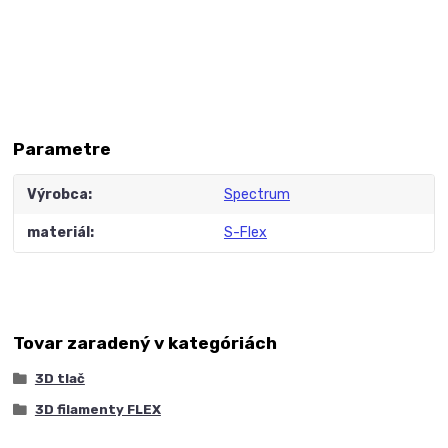
Parametre
Výrobca
Spectrum
materiál
S-Flex
Tovar zaradený v kategóriách
3D tlač
3D filamenty FLEX