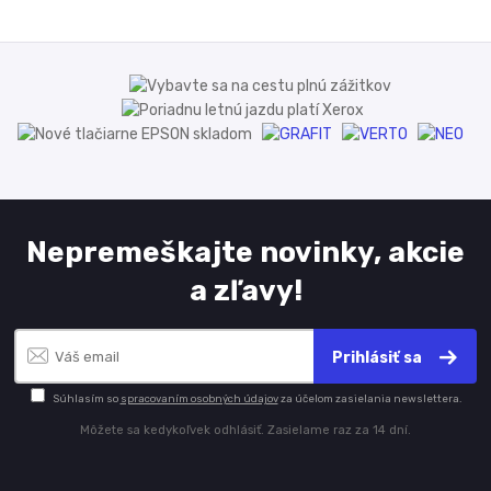
Nepremeškajte novinky, akcie
a zľavy!
Prihlásiť sa
Súhlasím so
spracovaním osobných údajov
za účelom zasielania newslettera.
Môžete sa kedykoľvek odhlásiť. Zasielame raz za 14 dní.