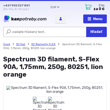
+421 905 327 801
0
ks
EUR
za
0 €
(Po-Pia, 8-16 hod.)
Menu
Hľadať
Úvod
3D tlač
3D filamenty FLEX
Spectrum 3D filament, S-Flex
90A, 1,75mm, 250g, 80251, lion orange
Spectrum 3D filament, S-Flex
90A, 1,75mm, 250g, 80251, lion
orange