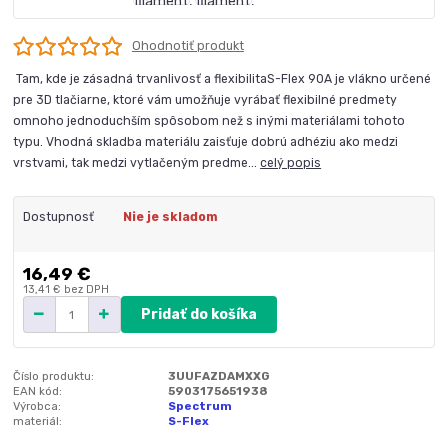
Ohodnotiť produkt
Tam, kde je zásadná trvanlivosť a flexibilitaS-Flex 90A je vlákno určené
pre 3D tlačiarne, ktoré vám umožňuje vyrábať flexibilné predmety
omnoho jednoduchším spôsobom než s inými materiálami tohoto
typu. Vhodná skladba materiálu zaisťuje dobrú adhéziu ako medzi
vrstvami, tak medzi vytlačeným predme...
celý popis
Dostupnosť
Nie je skladom
16,49 €
13,41 €
bez DPH
Pridať do košíka
Číslo produktu:
3UUFAZDAMXXG
EAN kód:
5903175651938
Výrobca:
Spectrum
materiál:
S-Flex