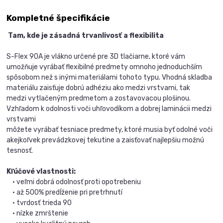
Kompletné špecifikácie
Tam, kde je zásadná trvanlivosť a flexibilita
S-Flex 90A je vlákno určené pre 3D tlačiarne, ktoré vám
umožňuje vyrábať flexibilné predmety omnoho jednoduchším
spôsobom než s inými materiálami tohoto typu. Vhodná skladba
materiálu zaisťuje dobrú adhéziu ako medzi vrstvami, tak
medzi vytlačeným predmetom a zostavovacou plošinou.
Vzhľadom k odolnosti voči uhľovodíkom a dobrej laminácii medzi
vrstvami
môžete vyrábať tesniace predmety, ktoré musia byť odolné voči
akejkoľvek prevádzkovej tekutine a zaisťovať najlepšiu možnú
tesnosť.
Kľúčové vlastnosti:
• veľmi dobrá odolnosť proti opotrebeniu
• až 500% predĺženie pri pretrhnutí
• tvrdosť trieda 90
• nízke zmrštenie