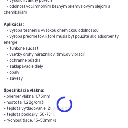
• vysoko kvalitný povrch
• odolnosť voči mnohým bežným priemyslovým olejom a
chemikáliám
Aplikácia:
• výroba tesnení s vysokou chemickou odolnosťou
• výroba predmetov, ktoré musia byť použité ako adsorbenty
energie
• funkčné súčasti
• všetky druhy nárazníkov, tlmičov vibrácií
• ochranné púzdra
• zaklapávacie diely
• obaly
• závesy
Špecifikácia vlákna:
- priemer vlákna: 1,75mm
- hustota: 1,22g/cm3
- teplota vytlačovanie: 200-230°C
- teplota podložky: 50-70°C
- rýchlosť tlače: 15-50mm/s