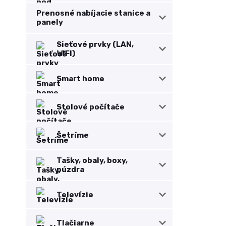
Prenosné nabíjacie stanice a
panely
Sieťové prvky (LAN,
WIFI)
Smart home
Stolové počítače
Šetríme
Tašky, obaly, boxy,
púzdra
Televízie
Tlačiarne