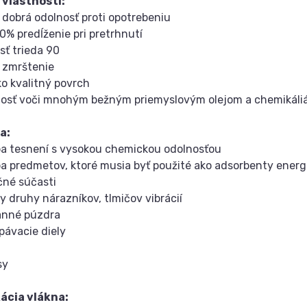
 vlastnosti:
dobrá odolnosť proti opotrebeniu
% predĺženie pri pretrhnutí
ť trieda 90
 zmrštenie
 kvalitný povrch
osť voči mnohým bežným priemyslovým olejom a chemikál
a:
a tesnení s vysokou chemickou odolnosťou
 predmetov, ktoré musia byť použité ako adsorbenty energ
né súčasti
 druhy nárazníkov, tlmičov vibrácií
nné púzdra
ávacie diely
sy
kácia vlákna: