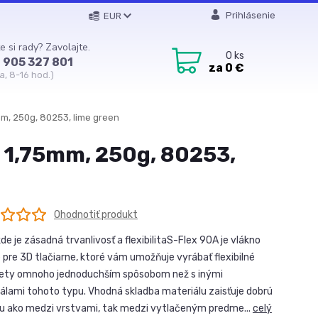
Prihlásenie
EUR
e si rady? Zavolajte.
0
ks
 905 327 801
za
0 €
a, 8-16 hod.)
mm, 250g, 80253, lime green
, 1,75mm, 250g, 80253,
Ohodnotiť produkt
de je zásadná trvanlivosť a flexibilitaS-Flex 90A je vlákno
 pre 3D tlačiarne, ktoré vám umožňuje vyrábať flexibilné
ty omnoho jednoduchším spôsobom než s inými
álami tohoto typu. Vhodná skladba materiálu zaisťuje dobrú
u ako medzi vrstvami, tak medzi vytlačeným predme...
celý