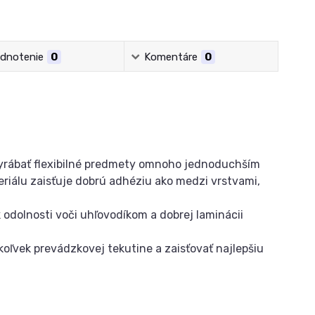
dnotenie
0
Komentáre
0
vyrábať flexibilné predmety omnoho jednoduchším
riálu zaisťuje dobrú adhéziu ako medzi vrstvami,
dolnosti voči uhľovodíkom a dobrej laminácii
oľvek prevádzkovej tekutine a zaisťovať najlepšiu