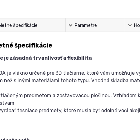
etné špecifikácie
Parametre
Ho
tné špecifikácie
 je zásadná trvanlivosť a flexibilita
0A je vlákno určené pre 3D tlačiarne, ktoré vám umožňuje 
 než s inými materiálami tohoto typu. Vhodná skladba mate
tlačeným predmetom a zostavovacou plošinou. Vzhľadom k o
rstvami
yrábať tesniace predmety, ktoré musia byť odolné voči akejk