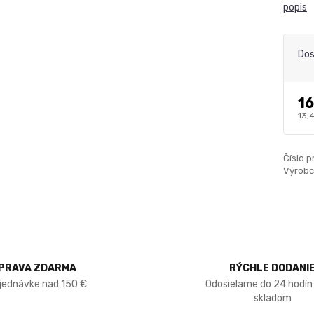
popis
Dos
16
13,
Číslo p
Výrobc
PRAVA ZDARMA
RÝCHLE DODANI
bjednávke nad 150 €
Odosielame do 24 hodín
skladom