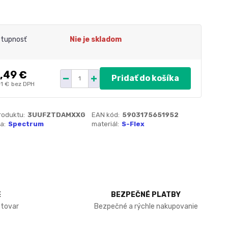
tupnosť
Nie je skladom
,49 €
Pridať do košíka
41 €
bez DPH
roduktu:
3UUFZTDAMXXG
EAN kód:
5903175651952
a:
Spectrum
materiál:
S-Flex
E
BEZPEČNÉ PLATBY
 tovar
Bezpečné a rýchle nakupovanie