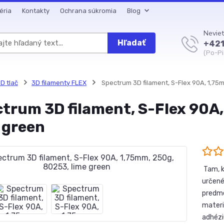
éria
Kontakty
Ochrana súkromia
Blog
Neviet
Hľadať
+421
(Po-Pi
D tlač
3D filamenty FLEX
Spectrum 3D filament, S-Flex 90A, 1,75
trum 3D filament, S-Flex 90A
 green
Tam, k
určené
predme
materi
adhézi