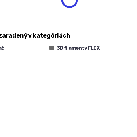
zaradený v kategóriách
ač
3D filamenty FLEX