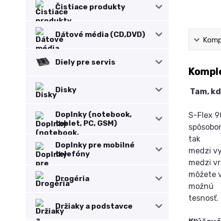
Čistiace produkty
Dátové média (CD,DVD)
Kompl
Diely pre servis
Komple
Disky
Tam, kde
Doplnky (notebook,
S-Flex 9
tablet, PC, GSM)
spôsobom
tak
Doplnky pre mobilné
medzi vy
telefóny
medzi v
môžete v
Drogéria
možnú
tesnosť.
Držiaky a podstavce