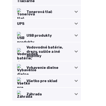
Tonerová tlač
UPS
USB produkty
Vodovodné batérie,
drezy, sušiče a iné
doplnky
Vybavenie dielne
Všetko pre sklad
Záhrada