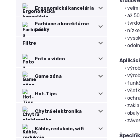
Kľúčové
• veľmi 
Ergonomická kancelária
• až 500
• tvrdos
Farbiace a korektúrne
pásky
• nízke
• vysoko
Filtre
• odoln
Foto a video
Aplikáci
• výrob
• výroba
Game zóna
• funkč
• všetky
Hot-Tips
• ochra
• zaklap
Chytrá elektronika
• obaly
• záve
Káble, redukcie, wifi
Špecifi