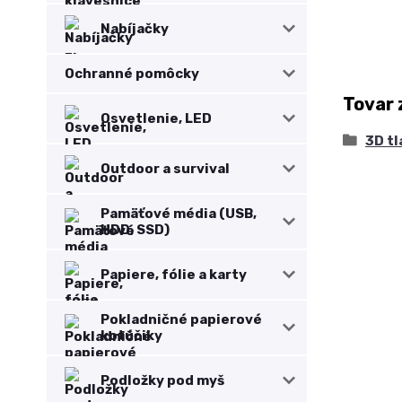
Nabíjačky
Ochranné pomôcky
Tovar 
Osvetlenie, LED
3D tl
Outdoor a survival
Pamäťové média (USB,
HDD, SSD)
Papiere, fólie a karty
Pokladničné papierové
kotúčiky
Podložky pod myš