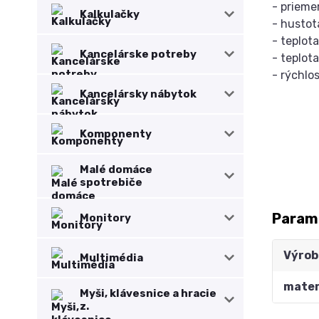
- prieme
Kalkulačky
- hustot
- teplot
Kancelárske potreby
- teplot
- rýchlo
Kancelársky nábytok
Komponenty
Malé domáce
spotrebiče
Param
Monitory
Výrob
Multimédia
mater
Myši, klávesnice a hracie
z.