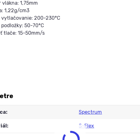
r vlákna: 1,75mm
a: 1,22g/cm3
a vytlačovanie: 200-230°C
a podložky: 50-70°C
sť tlače: 15-50mm/s
etre
ca
Spectrum
iál
S-Flex