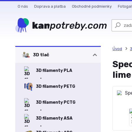
O nás
Doprava a platba
Obchodné podmienky
Fotogal
Úvod
3
3D tlač
Spec
3D filamenty PLA
lime
3D filamenty PETG
3D filamenty PCTG
3D filamenty ASA