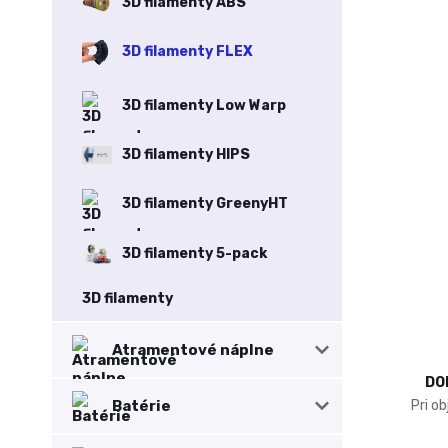
3D filamenty ABS
3D filamenty FLEX
3D filamenty Low Warp
3D filamenty HIPS
3D filamenty GreenyHT
3D filamenty 5-pack
3D filamenty
Atramentové náplne
DO
Pri o
Batérie