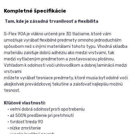
Kompletné špecifikácie
Tam, kde je zásadná trvanlivosť a flexibilita
S-Flex 90A je vlákno určené pre 3D tlačiarne, ktoré vám
umožňuje vyrábať flexibilné predmety omnoho jednoduchším
spôsobom než s inými materiálami tohoto typu. Vhodná skladba
materiálu zaisťuje dobrú adhéziu ako medzi vrstvami, tak
medzi vytlačeným predmetom a zostavovacou plošinou.
Vzhľadom k odolnosti voči uhľovodíkom a dobrej laminácii medzi
vrstvami
môžete vyrábať tesniace predmety, ktoré musia byť odolné voči
akejkoľvek prevádzkovej tekutine a zaisťovať najlepšiu možnú
tesnosť.
Kľúčové vlastnosti:
• veľmi dobrá odolnosť proti opotrebeniu
• až 500% predĺženie pri pretrhnutí
• tvrdosť trieda 90
• nízke zmrštenie