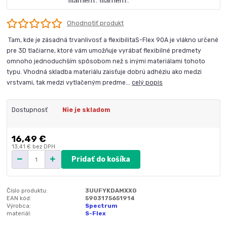
Ohodnotiť produkt
Tam, kde je zásadná trvanlivosť a flexibilitaS-Flex 90A je vlákno určené
pre 3D tlačiarne, ktoré vám umožňuje vyrábať flexibilné predmety
omnoho jednoduchším spôsobom než s inými materiálami tohoto
typu. Vhodná skladba materiálu zaisťuje dobrú adhéziu ako medzi
vrstvami, tak medzi vytlačeným predme...
celý popis
Dostupnosť
Nie je skladom
16,49 €
13,41 €
bez DPH
Pridať do košíka
Číslo produktu:
3UUFYKDAMXXG
EAN kód:
5903175651914
Výrobca:
Spectrum
materiál:
S-Flex