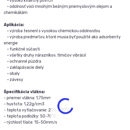
• vysoko kvalitný povrch
• odolnosť voči mnohým bežným priemyslovým olejom a
chemikáliám
Aplikácia:
• výroba tesnení s vysokou chemickou odolnosťou
• výroba predmetov, ktoré musia byť použité ako adsorbenty
energie
• funkčné súčasti
• všetky druhy nárazníkov, tlmičov vibrácií
• ochranné púzdra
• zaklapávacie diely
• obaly
• závesy
Špecifikácia vlákna:
- priemer vlákna: 1,75mm
- hustota: 1,22g/cm3
- teplota vytlačovanie: 200-230°C
- teplota podložky: 50-70°C
- rýchlosť tlače: 15-50mm/s