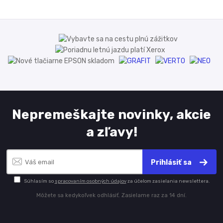
Nepremeškajte novinky, akcie
a zľavy!
Prihlásiť sa
Súhlasím so
spracovaním osobných údajov
za účelom zasielania newslettera.
Môžete sa kedykoľvek odhlásiť. Zasielame raz za 14 dní.