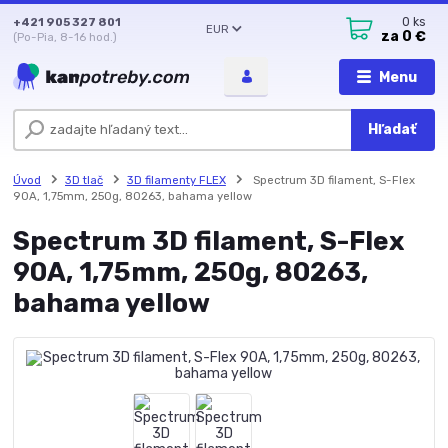
+421 905 327 801
0
ks
EUR
za
0 €
(Po-Pia, 8-16 hod.)
Menu
Hľadať
Úvod
3D tlač
3D filamenty FLEX
Spectrum 3D filament, S-Flex
90A, 1,75mm, 250g, 80263, bahama yellow
Spectrum 3D filament, S-Flex
90A, 1,75mm, 250g, 80263,
bahama yellow