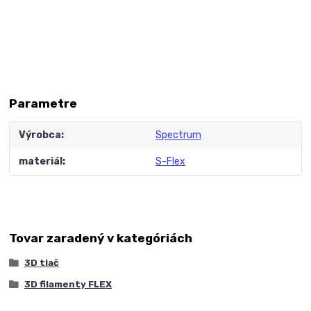
Parametre
Výrobca
Spectrum
materiál
S-Flex
Tovar zaradený v kategóriách
3D tlač
3D filamenty FLEX