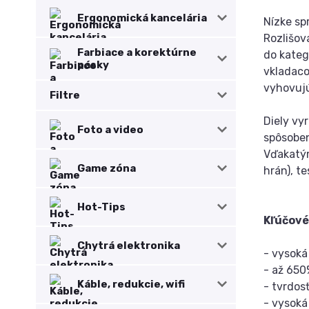
Ergonomická kancelária
Nízke sp
Rozlišov
Farbiace a korektúrne
do kateg
pásky
vkladaco
vyhovujú
Filtre
Diely vy
Foto a video
spôsoben
Vďakatým
Game zóna
hrán), t
Hot-Tips
Kľúčové
Chytrá elektronika
- vysoká
- až 650
Káble, redukcie, wifi
- tvrdos
- vysoká