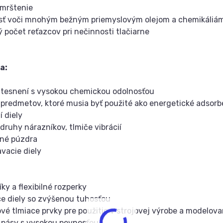
zmrštenie
sť voči mnohým bežným priemyslovým olejom a chemikáliá
ý počet reťazcov pri nečinnosti tlačiarne
a:
 tesnení s vysokou chemickou odolnosťou
 predmetov, ktoré musia byť použité ako energetické adsor
í diely
 druhy nárazníkov, tlmiče vibrácií
nné púzdra
avacie diely
ky a flexibilné rozperky
ce diely so zvýšenou tuhosťou
ové tlmiace prvky pre použitie v strojovej výrobe a modelova
 pásy s vysokou pevnosťou