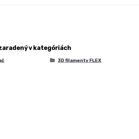
zaradený v kategóriách
ač
3D filamenty FLEX