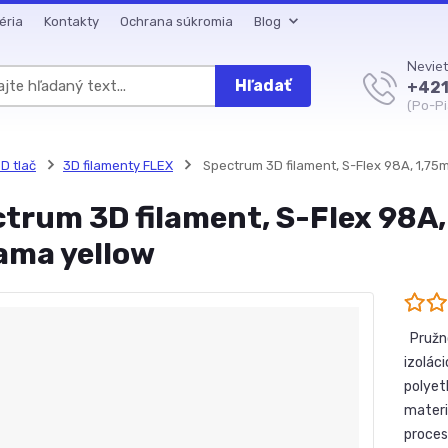
éria
Kontakty
Ochrana súkromia
Blog
Neviet
Hľadať
+421
(Po-Pi
D tlač
3D filamenty FLEX
Spectrum 3D filament, S-Flex 98A, 1,7
trum 3D filament, S-Flex 98A
ama yellow
Pružno
izolác
polyet
materi
proces