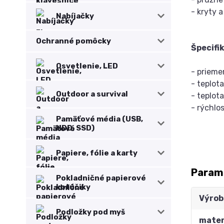
- kryty 
Nabíjačky
Ochranné pomôcky
Špecifi
Osvetlenie, LED
- priem
- teplot
Outdoor a survival
- teplot
- rýchlo
Pamäťové média (USB,
HDD, SSD)
Papiere, fólie a karty
Param
Pokladničné papierové
kotúčiky
Výrob
Podložky pod myš
mater