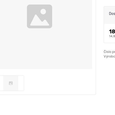
Dos
18
14,
Číslo p
Výrobc