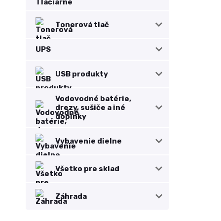
Tonerová tlač
UPS
USB produkty
Vodovodné batérie,
drezy, sušiče a iné
doplnky
Vybavenie dielne
Všetko pre sklad
Záhrada