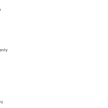
m
benty
ní