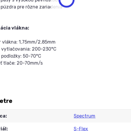
a púzdra pre rôzne zariadenia
kácia vlákna:
er vlákna: 1,75mm/2,85mm
a vytlačovania: 200-230°C
a podložky: 50-70°C
sť tlače: 20-70mm/s
etre
ca
Spectrum
iál
S-Flex