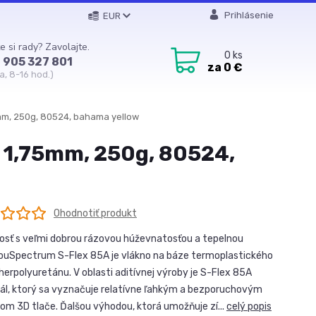
Prihlásenie
EUR
e si rady? Zavolajte.
0
ks
 905 327 801
za
0 €
a, 8-16 hod.)
5mm, 250g, 80524, bahama yellow
, 1,75mm, 250g, 80524,
Ohodnotiť produkt
sť s veľmi dobrou rázovou húževnatosťou a tepelnou
iouSpectrum S-Flex 85A je vlákno na báze termoplastického
herpolyuretánu. V oblasti aditívnej výroby je S-Flex 85A
ál, ktorý sa vyznačuje relatívne ľahkým a bezporuchovým
om 3D tlače. Ďalšou výhodou, ktorá umožňuje zí...
celý popis