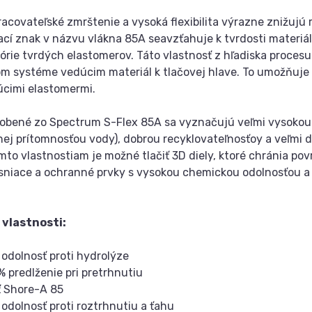
racovateľské zmrštenie a vysoká flexibilita výrazne znižujú r
ací znak v názvu vlákna 85A seavzťahuje k tvrdosti materiá
órie tvrdých elastomerov. Táto vlastnosť z hľadiska procesu
m systéme vedúcim materiál k tlačovej hlave. To umožňuje mi
cimi elastomermi.
robené zo Spectrum S-Flex 85A sa vyznačujú veľmi vysokou
ej prítomnosťou vody), dobrou recyklovateľnosťoy a veľmi 
to vlastnostiam je možné tlačiť 3D diely, ktoré chránia po
esniace a ochranné prvky s vysokou chemickou odolnosťou a t
 vlastnosti:
 odolnosť proti hydrolýze
% predlženie pri pretrhnutiu
ť Shore-A 85
 odolnosť proti roztrhnutiu a ťahu