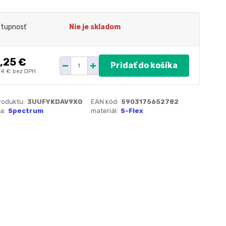
tupnosť
Nie je skladom
,25 €
Pridať do košíka
84 €
bez DPH
roduktu:
3UUFYKDAV9XG
EAN kód:
5903175652782
a:
Spectrum
materiál:
S-Flex