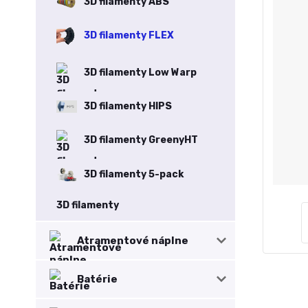
3D filamenty ABS
3D filamenty FLEX
3D filamenty Low Warp
3D filamenty HIPS
3D filamenty GreenyHT
3D filamenty 5-pack
3D filamenty
Atramentové náplne
Batérie