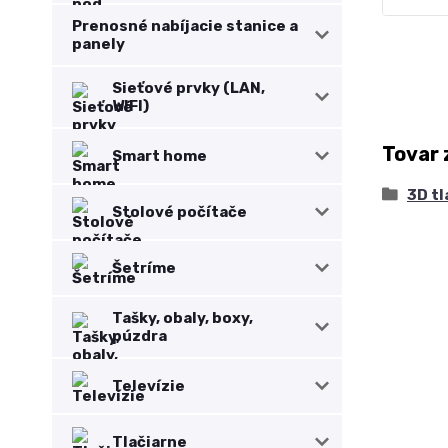
Prenosné nabíjacie stanice a
panely
Sieťové prvky (LAN,
WIFI)
Tovar 
Smart home
3D tl
Stolové počítače
Šetríme
Tašky, obaly, boxy,
púzdra
Televízie
Tlačiarne