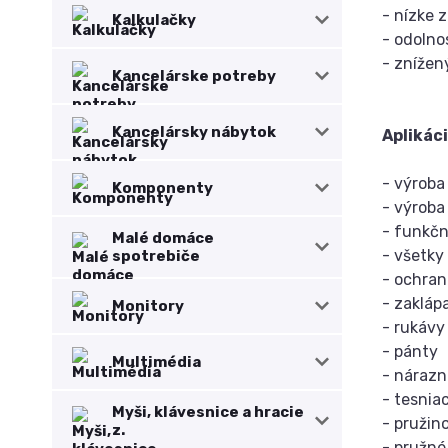
- nízke 
Kalkulačky
- odolno
- znížen
Kancelárske potreby
Kancelársky nábytok
Aplikáci
- výroba
Komponenty
- výroba
- funkčn
Malé domáce
- všetky
spotrebiče
- ochra
- zakláp
Monitory
- rukávy
- pánty
Multimédia
- nárazní
- tesnia
Myši, klávesnice a hracie
- pružin
z.
- pružné