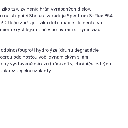
iziko tzv. zvlnenia hrán vyrábaných dielov.
lu na stupnici Shore a zaraďuje Spectrum S-Flex 85A
 3D tlače znižuje riziko deformácie filamentu vo
erne rýchlejšiu tlač v porovnaní s inými, viac
 odolnosťouproti hydrolýze (druhu degradácie
dobrou odolnosťou voči dynamickým silám.
vrchy vystavené nárazu (nárazníky, chrániče ostrých
aktiež tepelné izolanty.