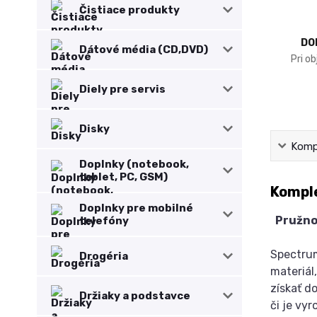
Čistiace produkty
DO
Dátové média (CD,DVD)
Pri o
Diely pre servis
Disky
Kompl
Doplnky (notebook,
tablet, PC, GSM)
Komple
Doplnky pre mobilné
Pružnos
telefóny
Spectrum
Drogéria
materiál
získať d
Držiaky a podstavce
či je vyr