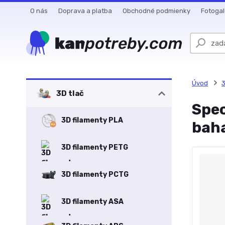
O nás
Doprava a platba
Obchodné podmienky
Fotogal
Úvod
3
3D tlač
Spec
3D filamenty PLA
bah
3D filamenty PETG
3D filamenty PCTG
3D filamenty ASA