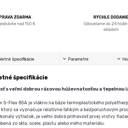
PRAVA ZDARMA
RÝCHLE DODANI
bjednávke nad 150 €
Odosielame do 24 hodín
skladom
etné špecifikácie
Parametre
Ho
tné špecifikácie
ť s veľmi dobrou rázovou húževnatosťou a tepelnou i
 S-Flex 85A je vlákno na báze termoplastického polyetherpo
, ktorý sa vyznačuje relatívne ľahkým a bezporuchovým pr
okonalý výtlačok, je veľmi dobrá priľnavosť prvej vrstvy tla
obená zo skla, ocele, plastu alebo iného materiálu.