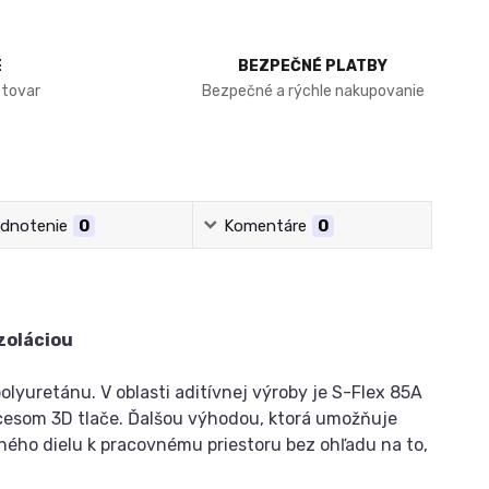
E
BEZPEČNÉ PLATBY
 tovar
Bezpečné a rýchle nakupovanie
dnotenie
0
Komentáre
0
zoláciou
lyuretánu. V oblasti aditívnej výroby je S-Flex 85A
ocesom 3D tlače. Ďalšou výhodou, ktorá umožňuje
čeného dielu k pracovnému priestoru bez ohľadu na to,