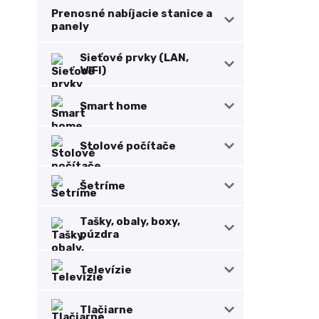
Prenosné nabíjacie stanice a
panely
Sieťové prvky (LAN,
WIFI)
Smart home
Stolové počítače
Šetríme
Tašky, obaly, boxy,
púzdra
Televízie
Tlačiarne