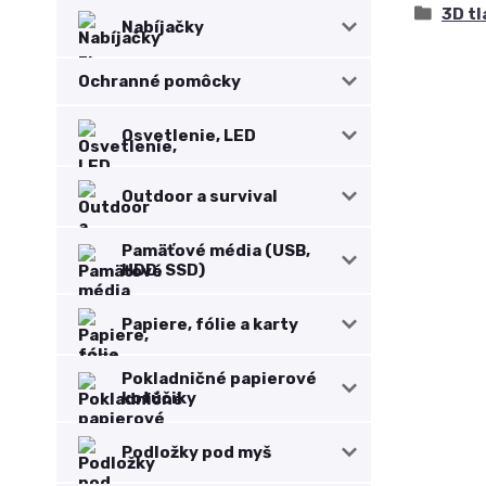
3D tl
Nabíjačky
Ochranné pomôcky
Osvetlenie, LED
Outdoor a survival
Pamäťové média (USB,
HDD, SSD)
Papiere, fólie a karty
Pokladničné papierové
kotúčiky
Podložky pod myš