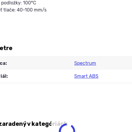
a podložky: 100°C
sť tlače: 40-100 mm/s
etre
ca
Spectrum
iál
Smart ABS
zaradený v kategóriách