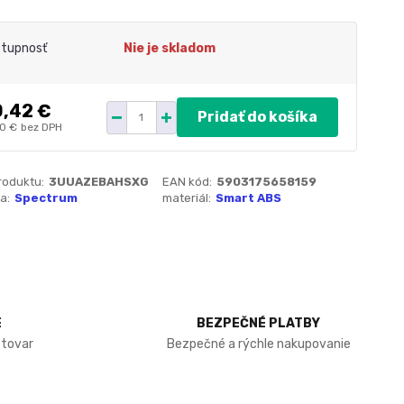
tupnosť
Nie je skladom
,42 €
Pridať do košíka
60 €
bez DPH
roduktu:
3UUAZEBAHSXG
EAN kód:
5903175658159
a:
Spectrum
materiál:
Smart ABS
E
BEZPEČNÉ PLATBY
 tovar
Bezpečné a rýchle nakupovanie