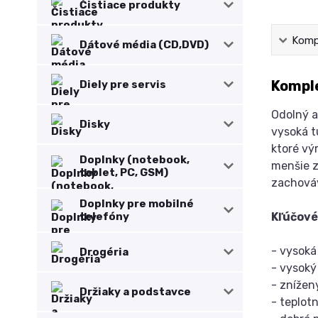
Čistiace produkty
Kompl
Dátové média (CD,DVD)
Komple
Diely pre servis
Odolný a
Disky
vysoká t
ktoré vý
Doplnky (notebook,
menšie z
tablet, PC, GSM)
zachováv
Doplnky pre mobilné
telefóny
Kľúčové
- vysoká
Drogéria
- vysoký
- znížen
Držiaky a podstavce
- teplot