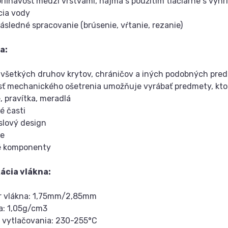
priľnavosť medzi vrstvami, najmä s použitím tlačiarne s vy
cia vody
následné spracovanie (brúsenie, vŕtanie, rezanie)
a:
 všetkých druhov krytov, chráničov a iných podobných pr
ť mechanického ošetrenia umožňuje vyrábať predmety, ktoré
, pravítka, meradlá
é časti
slový design
je
né komponenty
kácia vlákna:
er vlákna: 1,75mm/2,85mm
a: 1,05g/cm3
a vytlačovania: 230-255°C