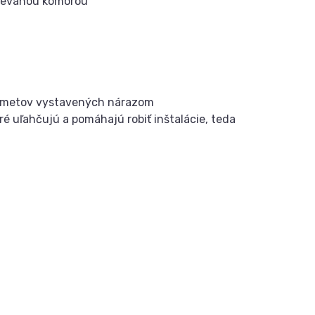
hrievanou komorou
edmetov vystavených nárazom
 uľahčujú a pomáhajú robiť inštalácie, teda