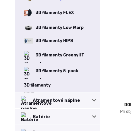
3D filamenty FLEX
3D filamenty Low Warp
3D filamenty HIPS
3D filamenty GreenyHT
3D filamenty 5-pack
3D filamenty
Atramentové náplne
DO
Pri o
Batérie