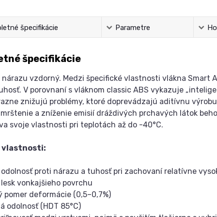
etné špecifikácie
Parametre
Ho
tné špecifikácie
 nárazu vzdorný. Medzi špecifické vlastnosti vlákna Smart A
uhosť. V porovnaní s vláknom classic ABS vykazuje „intelig
razne znižujú problémy, ktoré doprevádzajú aditívnu výro
mrštenie a zníženie emisií dráždivých prchavých látok beho
a svoje vlastnosti pri teplotách až do -40°C.
 vlastnosti:
 odolnosť proti nárazu a tuhosť pri zachovaní relatívne vys
 lesk vonkajšieho povrchu
ý pomer deformácie (0,5–0,7%)
ná odolnosť (HDT 85°C)