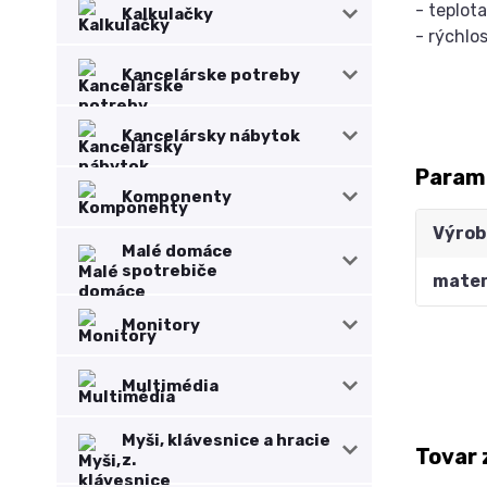
- teplot
Kalkulačky
- rýchlo
Kancelárske potreby
Kancelársky nábytok
Param
Komponenty
Výrob
Malé domáce
spotrebiče
mater
Monitory
Multimédia
Myši, klávesnice a hracie
Tovar 
z.