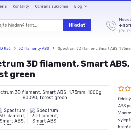
éria
Kontakty
Ochrana súkromia
Blog
Neviet
Hľadať
+421
(Po-Pi
D tlač
3D filamenty ABS
Spectrum 3D filament, Smart ABS, 1,75mm
trum 3D filament, Smart ABS,
st green
Odolný
ABS pa
V poro
vylepš
ktoré 