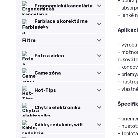
- dobrá 
Ergonomická kancelária
- absorp
- ľahké 
Farbiace a korektúrne
pásky
Aplikáci
Filtre
- výroba
- možnos
Foto a video
rukoväte
- koncov
Game zóna
- priemy
- nástro
- vlast
Hot-Tips
Špecifi
Chytrá elektronika
- priem
Káble, redukcie, wifi
- hustot
- teplot