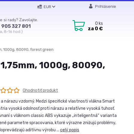
Prihlásenie
EUR
e si rady? Zavolajte.
0
ks
 905 327 801
za
0 €
a, 8-16 hod.)
, 1000g, 80090, forest green
 1,75mm, 1000g, 80090,
Ohodnotiť produkt
 a nárazu vzdorný. Medzi špecifické vlastnosti vlákna Smart
tria vysoká odolnosť proti nárazu a relatívne vysoká tuhosť.
vnaní s vláknom classic ABS vykazuje „inteligentná“ varianta
ené parametre spracovania, ktoré výrazne znižujú problémy,
doprevádzajú aditívnu výrobu ...
celý popis