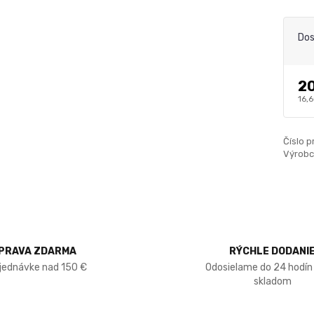
Dos
20
16,
Číslo p
Výrobc
PRAVA ZDARMA
RÝCHLE DODANI
bjednávke nad 150 €
Odosielame do 24 hodín
skladom