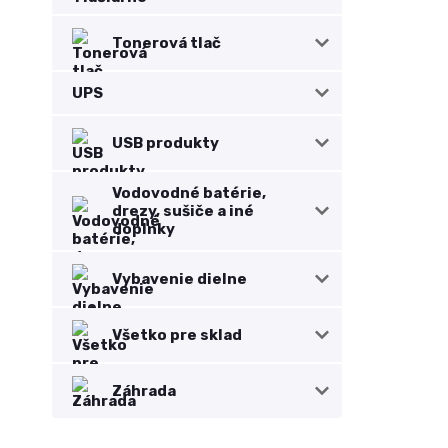
Tonerová tlač
UPS
USB produkty
Vodovodné batérie,
drezy, sušiče a iné
doplnky
Vybavenie dielne
Všetko pre sklad
Záhrada