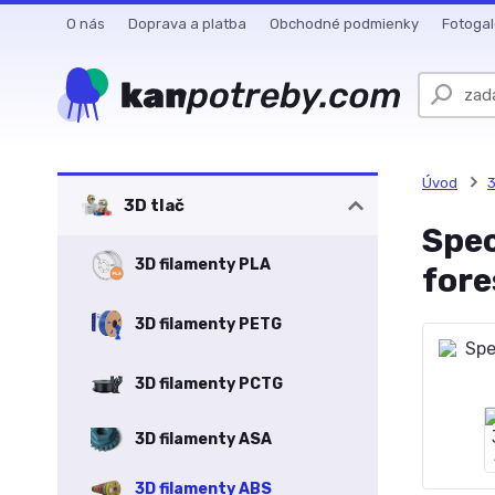
O nás
Doprava a platba
Obchodné podmienky
Fotogal
Úvod
3
3D tlač
Spec
3D filamenty PLA
fore
3D filamenty PETG
3D filamenty PCTG
3D filamenty ASA
3D filamenty ABS