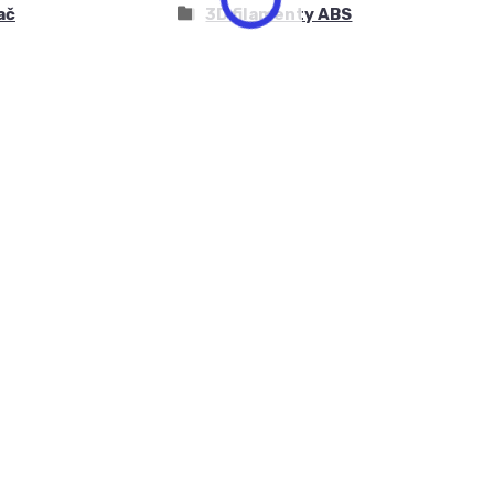
ač
3D filamenty ABS